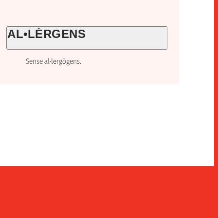
AL•LÈRGENS
Sense al·lergògens