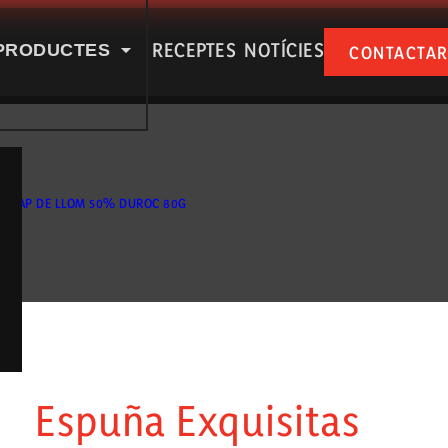
RECEPTES
NOTÍCIES
PRODUCTES
CONTACTA
PUÑA A LES NOSTRES XARXES SOCIAL
CAP DE LLOM 50% DUROC 80G
 nosaltres
Productes
Espuña Exquisitas