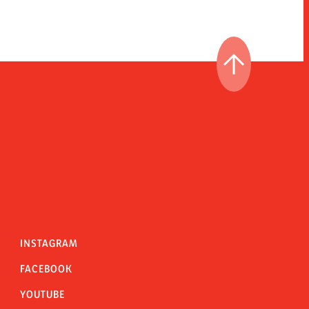
ANAR AL PRI
INSTAGRAM
FACEBOOK
YOUTUBE