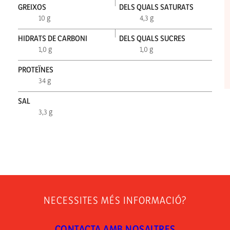
GREIXOS
DELS QUALS SATURATS
10 g
4,3 g
HIDRATS DE CARBONI
DELS QUALS SUCRES
1,0 g
1,0 g
PROTEÏNES
34 g
SAL
3,3 g
NECESSITES MÉS INFORMACIÓ?
CONTACTA AMB NOSALTRES