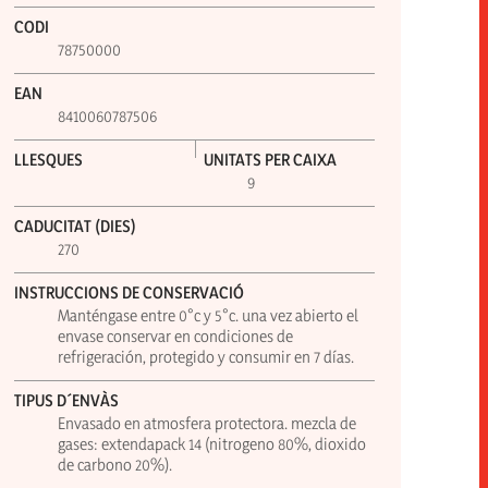
CODI
78750000
EAN
8410060787506
LLESQUES
UNITATS PER CAIXA
9
CADUCITAT (DIES)
270
INSTRUCCIONS DE CONSERVACIÓ
Manténgase entre 0°c y 5°c. una vez abierto el
envase conservar en condiciones de
refrigeración, protegido y consumir en 7 días.
TIPUS D´ENVÀS
Envasado en atmosfera protectora. mezcla de
gases: extendapack 14 (nitrogeno 80%, dioxido
de carbono 20%).