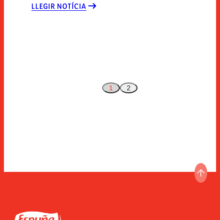
LLEGIR NOTÍCIA
1
2
ANAR
Espuña