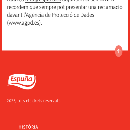
recordem que sempre pot presentar una reclamació
davant l'Agència de Protecció de Dades
(www.agpd.es).
ANAR
Espuña
2026, tots els drets reservats.
HISTÒRIA