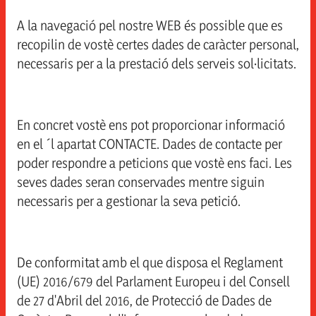
RECEPTES
XARCUTERIA EN LLESQUES
QUALITAT
A la navegació pel nostre WEB és possible que es
Productes
recopilin de vostè certes dades de caràcter personal,
NOTÍCIES
GAMMES ESPECIALS EN LLESQUES
INNOVACIÓ
necessaris per a la prestació dels serveis sol·licitats.
PECES MOSTRADOR
TANCAR
CONTACTAR
PECES LLIURE SERVEI
En concret vostè ens pot proporcionar informació
TOPPINGS
MÉS EXPERIÈNCIES ESPUÑA A LES 
en el ´l apartat CONTACTE. Dades de contacte per
poder respondre a peticions que vostè ens faci. Les
SNACKS
seves dades seran conservades mentre siguin
necessaris per a gestionar la seva petició.
INSTAGRAM
FACEBOOK
YOUTUBE
LINKEDIN
HORECA
TANCAR
De conformitat amb el que disposa el Reglament
(UE) 2016/679 del Parlament Europeu i del Consell
de 27 d'Abril del 2016, de Protecció de Dades de