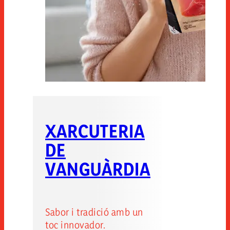
XARCUTERIA
DE
VANGUÀRDIA
Sabor i tradició amb un
toc innovador.