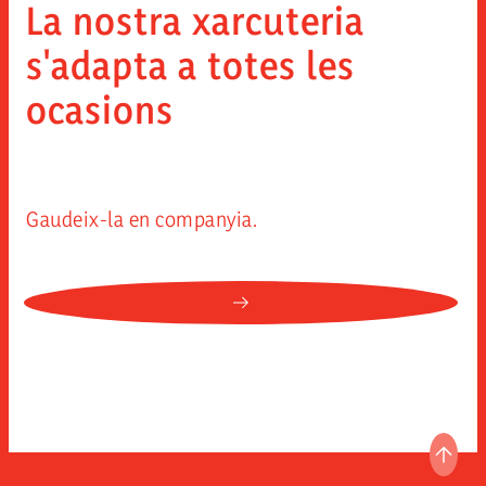
La nostra xarcuteria
s'adapta a totes les
ocasions
Gaudeix-la en companyia.
NULL: LA NOSTRA XARCUTE
ANAR