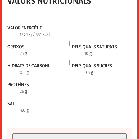
VALORS NUTRICIONALS
VALOR ENERGÈTIC
1376 kj / 331 kcal
GREIXOS
DELS QUALS SATURATS
25 g
10 g
HIDRATS DE CARBONI
DELS QUALS SUCRES
0,5 g
0,5 g
PROTEÏNES
26 g
SAL
4,0 g