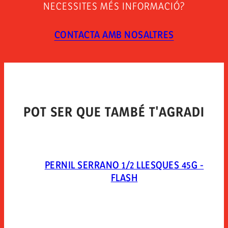
Conservar en sitio fresco. una vez abierto el envase
NECESSITES MÉS INFORMACIÓ?
conservar en condiciones de refrigeración, protegido y
consumir en 7 días. abrir el envase 10 minutos antes
de consumir el producto.
CONTACTA AMB NOSALTRES
TIPUS D´ENVÀS
Envasado al vacío en skin-pack.
POT SER QUE TAMBÉ T'AGRADI
PERNIL SERRANO 1/2 LLESQUES 45G -
FLASH