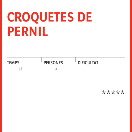
CROQUETES DE
PERNIL
TEMPS
PERSONES
DIFICULTAT
Difi
1 h
4