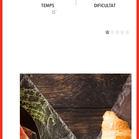
TEMPS
DIFICULTAT
Dific
15'