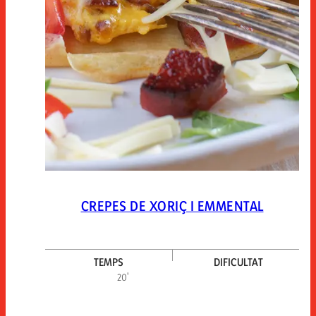
CREPES DE XORIÇ I EMMENTAL
TEMPS
DIFICULTAT
Dific
20'