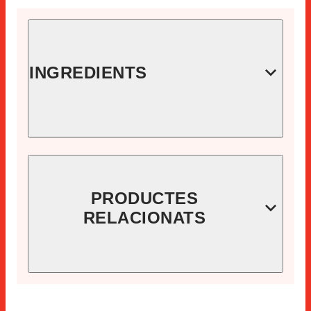
INGREDIENTS
1L llet
120g pernil curat
100g farina
PRODUCTES
100g mantega
RELACIONATS
1 ceba gran
Sal, pebre i nou moscada
Pa ratllat
3 ous grandària L