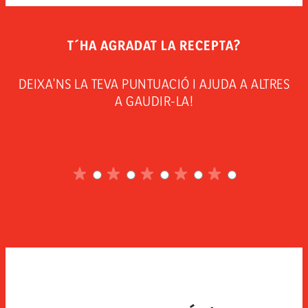
Oli per a fregir
T´HA AGRADAT LA RECEPTA?
DEIXA'NS LA TEVA PUNTUACIÓ I AJUDA A ALTRES
A GAUDIR-LA!
1
sobre
2
5
sobre
3
5
sobre
4
5
sobre
5
5
sobre
5