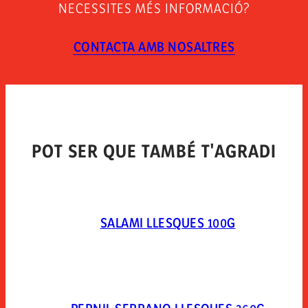
Conservar en sitio fresco. una vez abierto el envase
NECESSITES MÉS INFORMACIÓ?
conservar en condiciones de refrigeración, protegido y
consumir en 7 días. abrir el envase 10 minutos antes
de consumir el producto.
CONTACTA AMB NOSALTRES
TIPUS D´ENVÀS
Envasado al vacío en skin-pack.
POT SER QUE TAMBÉ T'AGRADI
SALAMI LLESQUES 100G