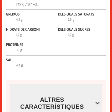
745 kj / 177 kcal
GREIXOS
DELS QUALS SATURATS
4,2 g
1,5 g
HIDRATS DE CARBONI
DELS QUALS SUCRES
1,7 g
1,7 g
PROTEÏNES
33 g
SAL
4,4 g
ALTRES
CARACTERÍSTIQUES