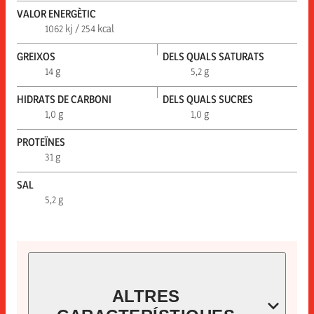
VALOR ENERGÈTIC
1062 kj / 254 kcal
GREIXOS
DELS QUALS SATURATS
14 g
5,2 g
HIDRATS DE CARBONI
DELS QUALS SUCRES
1,0 g
1,0 g
PROTEÏNES
31 g
SAL
5,2 g
ALTRES