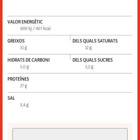
VALOR ENERGÈTIC
1691 kj / 407 kcal
GREIXOS
DELS QUALS SATURATS
31 g
12 g
HIDRATS DE CARBONI
DELS QUALS SUCRES
5,0 g
3,2 g
PROTEÏNES
27 g
SAL
3,4 g