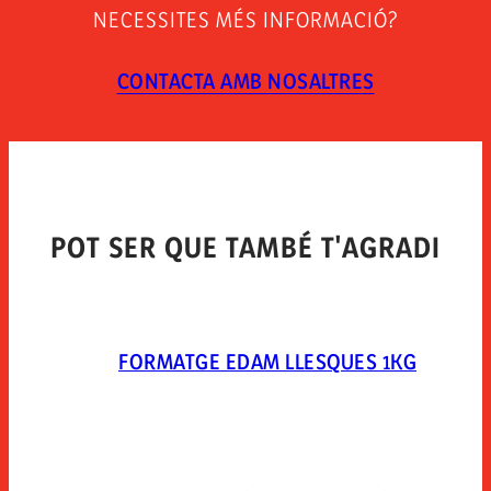
Manténgase entre 0°c y 5°c. una vez abierto el envase
NECESSITES MÉS INFORMACIÓ?
conservar en condiciones de refrigeración, protegido y
consumir en 7 días. abrir el envase 10 minutos antes
de consumir el producto.
CONTACTA AMB NOSALTRES
TIPUS D´ENVÀS
Envasado en atmosfera protectora. mezcla de gases:
extendapack 14 (nitrogeno 80%, dioxido de carbono
20%).
POT SER QUE TAMBÉ T'AGRADI
FORMATGE EDAM LLESQUES 1KG