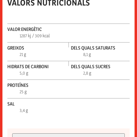
VALORS NUTRICIONALS
VALOR ENERGÈTIC
1287 kj / 309 kcal
GREIXOS
DELS QUALS SATURATS
21 g
8,1 g
HIDRATS DE CARBONI
DELS QUALS SUCRES
5,0 g
2,8 g
PROTEÏNES
25 g
SAL
3,4 g