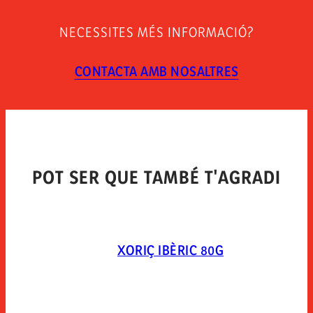
INSTRUCCIONS DE CONSERVACIÓ
Manténgase entre 0°c y 5°c. una vez abierto el envase
NECESSITES MÉS INFORMACIÓ?
conservar en condiciones de refrigeración, protegido y
consumir en 2 días. abrir el envase 10 minutos antes
de consumir el producto.
CONTACTA AMB NOSALTRES
TIPUS D´ENVÀS
Envasado en atmosfera protectora. mezcla de gases:
extendapack 14 (nitrogeno 80%, dioxido de carbono
20%).
POT SER QUE TAMBÉ T'AGRADI
XORIÇ IBÈRIC 80G