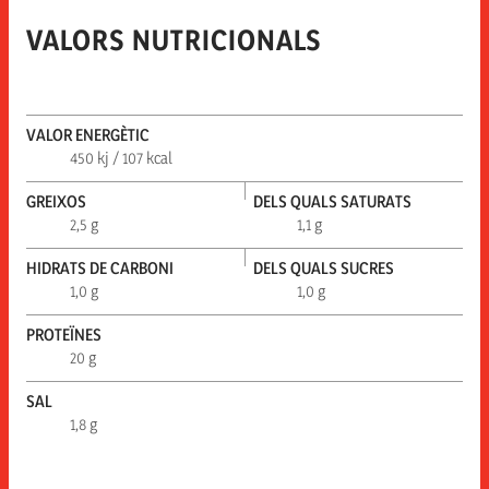
VALORS NUTRICIONALS
VALOR ENERGÈTIC
450 kj / 107 kcal
GREIXOS
DELS QUALS SATURATS
2,5 g
1,1 g
HIDRATS DE CARBONI
DELS QUALS SUCRES
1,0 g
1,0 g
PROTEÏNES
20 g
SAL
1,8 g