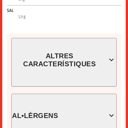
SAL
1,9 g
ALTRES
CARACTERÍSTIQUES
CODI
59130000
EAN
AL•LÈRGENS
8410060591301