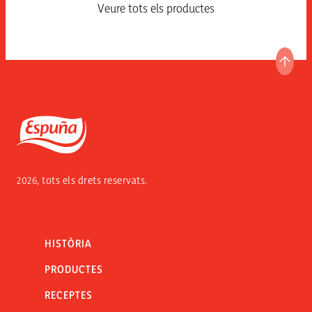
Veure tots els productes
ANAR
Espuña
2026, tots els drets reservats.
HISTÒRIA
PRODUCTES
RECEPTES