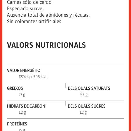
Carnes sólo de cerdo.
Especiado suave.
Ausencia total de almidones y féculas.
Sin colorantes artificiales.
VALORS NUTRICIONALS
VALOR ENERGÈTIC
1274 kj / 308 kcal
GREIXOS
DELS QUALS SATURATS
27 g
9,3 g
HIDRATS DE CARBONI
DELS QUALS SUCRES
1,2 g
1,2 g
PROTEÏNES
15 g