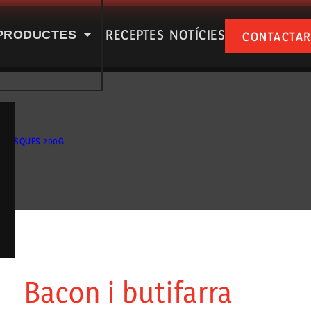
RECEPTES
NOTÍCIES
PRODUCTES
CONTACTA
PUÑA A LES NOSTRES XARXES SOCIAL
 LLESQUES 200G
 nosaltres
Productes
Bacon i butifarra