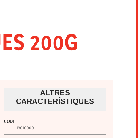
INNOVACIÓ
SNACKS
HORECA
ES 200G
ALTRES
CARACTERÍSTIQUES
CODI
18010000