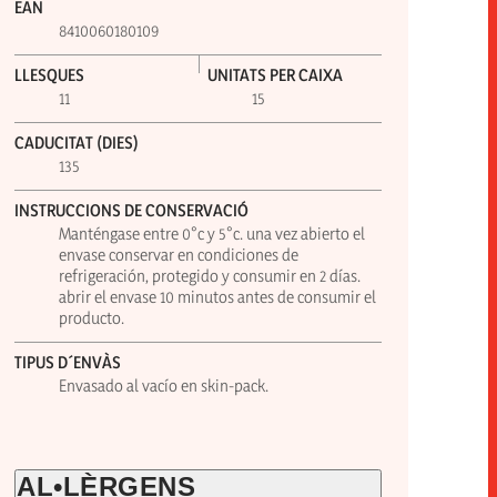
EAN
8410060180109
LLESQUES
UNITATS PER CAIXA
11
15
CADUCITAT (DIES)
135
INSTRUCCIONS DE CONSERVACIÓ
Manténgase entre 0°c y 5°c. una vez abierto el
envase conservar en condiciones de
refrigeración, protegido y consumir en 2 días.
abrir el envase 10 minutos antes de consumir el
producto.
TIPUS D´ENVÀS
Envasado al vacío en skin-pack.
AL•LÈRGENS