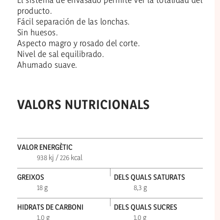
producto.
Fácil separación de las lonchas.
Sin huesos.
Aspecto magro y rosado del corte.
Nivel de sal equilibrado.
Ahumado suave.
VALORS NUTRICIONALS
VALOR ENERGÈTIC
938 kj / 226 kcal
GREIXOS
DELS QUALS SATURATS
18 g
8,3 g
HIDRATS DE CARBONI
DELS QUALS SUCRES
1,0 g
1,0 g