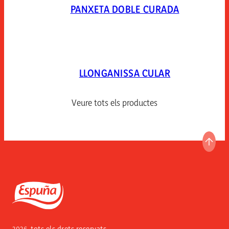
PANXETA DOBLE CURADA
LLONGANISSA CULAR
Veure tots els productes
ANAR
Espuña
2026, tots els drets reservats.