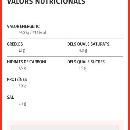
VALORS NUTRICIONALS
VALOR ENERGÈTIC
980 kj / 234 kcal
GREIXOS
DELS QUALS SATURATS
12 g
4,0 g
HIDRATS DE CARBONI
DELS QUALS SUCRES
1,5 g
1,5 g
PROTEÏNES
30 g
SAL
5,2 g