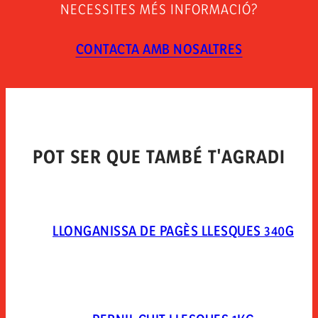
Manténgase entre 0°c y 5°c. una vez abierto el envase
NECESSITES MÉS INFORMACIÓ?
conservar en condiciones de refrigeración, protegido y
consumir en 7 días.
CONTACTA AMB NOSALTRES
TIPUS D´ENVÀS
Envasado en atmosfera protectora. mezcla de gases:
extendapack 14 (nitrogeno 80%, dioxido de carbono
20%).
POT SER QUE TAMBÉ T'AGRADI
LLONGANISSA DE PAGÈS LLESQUES 340G