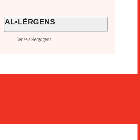
AL•LÈRGENS
Sense al·lergògens