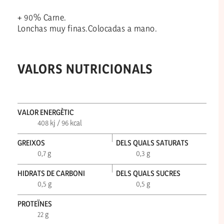
+ 90% Carne.
Lonchas muy finas.Colocadas a mano.
VALORS NUTRICIONALS
VALOR ENERGÈTIC
408 kj / 96 kcal
GREIXOS
DELS QUALS SATURATS
0,7 g
0,3 g
HIDRATS DE CARBONI
DELS QUALS SUCRES
0,5 g
0,5 g
PROTEÏNES
22 g