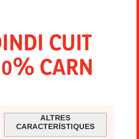
INNOVACIÓ
SNACKS
HORECA
DINDI CUIT
+90% CARN
ALTRES
CARACTERÍSTIQUES