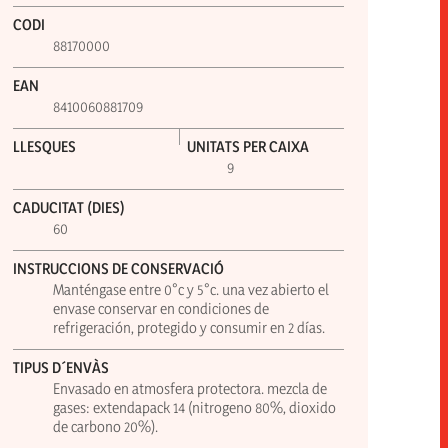
CODI
88170000
EAN
8410060881709
LLESQUES
UNITATS PER CAIXA
9
CADUCITAT (DIES)
60
INSTRUCCIONS DE CONSERVACIÓ
Manténgase entre 0°c y 5°c. una vez abierto el
envase conservar en condiciones de
refrigeración, protegido y consumir en 2 días.
TIPUS D´ENVÀS
Envasado en atmosfera protectora. mezcla de
gases: extendapack 14 (nitrogeno 80%, dioxido
de carbono 20%).