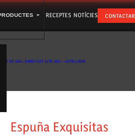
RECEPTES
NOTÍCIES
PRODUCTES
CONTACTA
PUÑA A LES NOSTRES XARXES SOCIAL
PIT DE GALL DINDI CUIT 50% 80G - +90% CARN
 nosaltres
Productes
Espuña Exquisitas