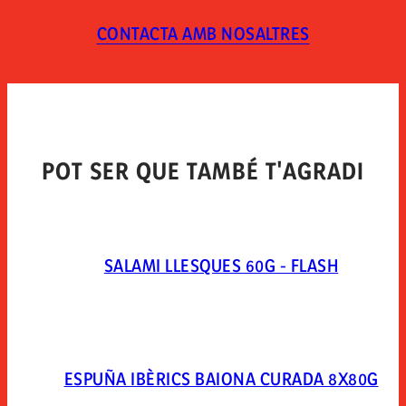
consumir en 7 días.
CONTACTA AMB NOSALTRES
TIPUS D´ENVÀS
Envasado en atmosfera protectora. mezcla de gases:
extendapack 14 (nitrogeno 80%, dioxido de carbono
20%).
POT SER QUE TAMBÉ T'AGRADI
SALAMI LLESQUES 60G - FLASH
ESPUÑA IBÈRICS BAIONA CURADA 8X80G