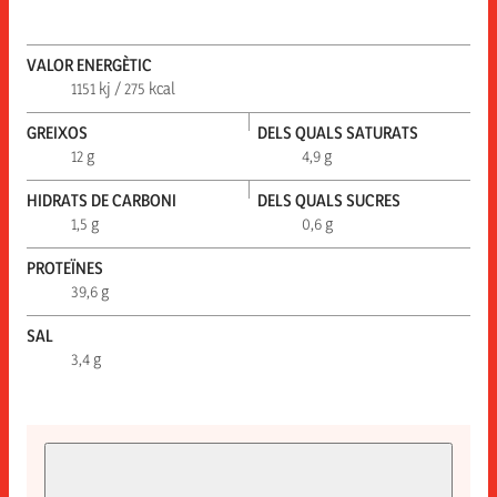
VALOR ENERGÈTIC
1151 kj / 275 kcal
GREIXOS
DELS QUALS SATURATS
12 g
4,9 g
HIDRATS DE CARBONI
DELS QUALS SUCRES
1,5 g
0,6 g
PROTEÏNES
39,6 g
SAL
3,4 g